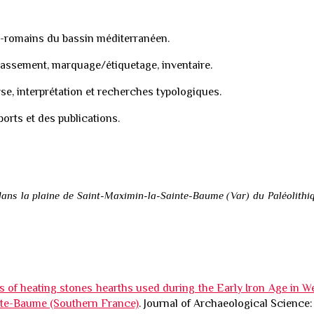
lo-romains du bassin méditerranéen
.
classement, marquage/étiquetage, inventaire.
se, interprétation et recherches typologiques.
orts et des publications.
ans la plaine de Saint-Maximin-la-Sainte-Baume (Var) du Paléolithiq
 of heating stones hearths used during the Early Iron Age in 
nte-Baume (Southern France)
.
Journal of Archaeological Science: