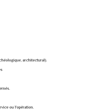
chéologique, architectural).
es
ernés.
rvice ou l'opération.