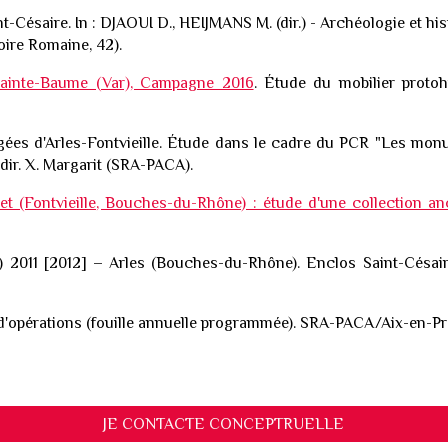
nt-Césaire. In : DJAOUI D., HEIJMANS M. (dir.) - Archéologie et his
toire Romaine, 42).
Sainte-Baume (Var), Campagne 2016
. Étude du mobilier proto
ées d'Arles-Fontvieille. Étude dans le cadre du PCR "Les monum
dir. X. Margarit (SRA-PACA).
let (Fontvieille, Bouches-du-Rhône) : étude d'une collection a
.) 2011 [2012] – Arles (Bouches-du-Rhône). Enclos Saint-Césa
ts d'opérations (fouille annuelle programmée). SRA-PACA/Aix-en-P
JE CONTACTE CONCEPTRUELLE