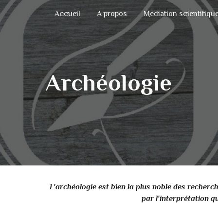
Accueil
A propos
Médiation scientifiqu
ip to main content
Skip to navigat
A
rchéologie
L'archéologie est bien la plus noble des recherch
par l'interprétation q