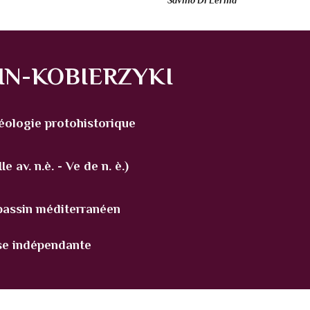
Savino Di Lernia
TIN-KOBIERZYKI
éologie protohistorique
 av. n.è. - Ve de n. è.)
 bassin méditerranéen
e indépendante